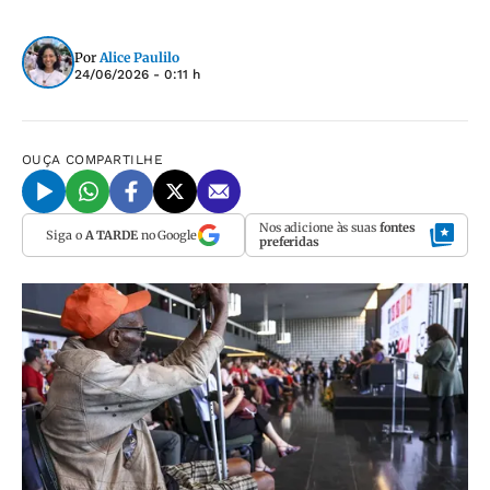
Por
Alice Paulilo
24/06/2026 - 0:11 h
OUÇA
COMPARTILHE
Nos adicione às suas
fontes
Siga o
A TARDE
no Google
preferidas