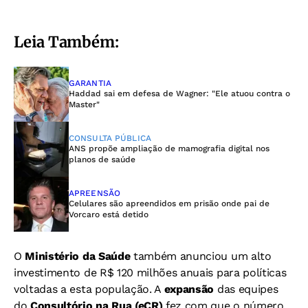
Leia Também:
GARANTIA
Haddad sai em defesa de Wagner: "Ele atuou contra o
Master"
CONSULTA PÚBLICA
ANS propõe ampliação de mamografia digital nos
planos de saúde
APREENSÃO
Celulares são apreendidos em prisão onde pai de
Vorcaro está detido
O
Ministério da Saúde
também anunciou um alto
investimento de R$ 120 milhões anuais para políticas
voltadas a esta população. A
expansão
das equipes
do
Consultório na Rua (eCR)
fez com que o número