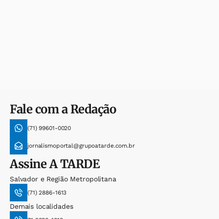
Fale com a Redação
(71) 99601-0020
jornalismoportal@grupoatarde.com.br
Assine
A TARDE
Salvador e Região Metropolitana
(71) 2886-1613
Demais localidades