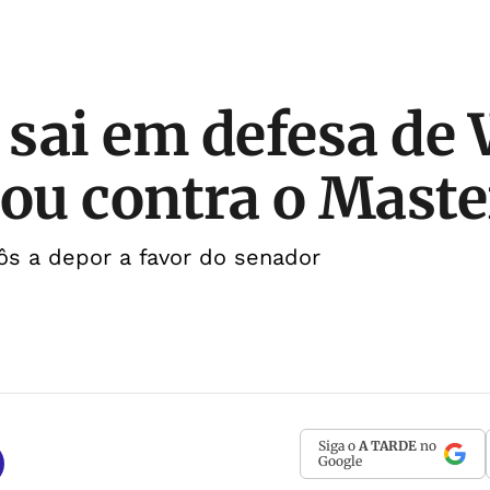
sai em defesa de
uou contra o Maste
ôs a depor a favor do senador
Siga o
A TARDE
no
Google