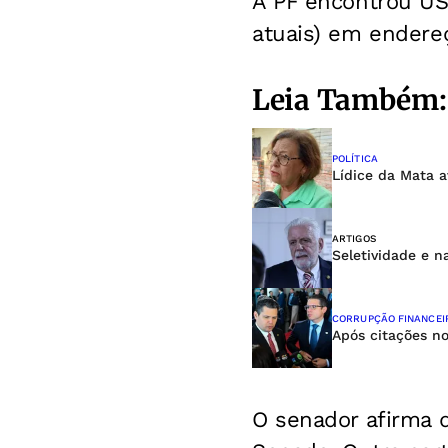
A PF encontrou US$
atuais) em endere
Leia Também:
POLÍTICA
Lídice da Mata 
ARTIGOS
Seletividade e n
CORRUPÇÃO FINANCEI
Após citações n
O senador afirma q