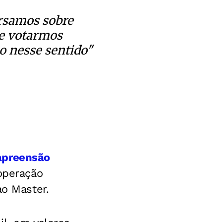
ersamos sobre
de votarmos
o nesse sentido"
apreensão
operação
ao Master.