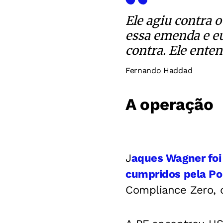
Ele agiu contra 
essa emenda e eu
contra. Ele ente
Fernando Haddad
A operação
J
aques Wagner foi
cumpridos pela Pol
Compliance Zero, q