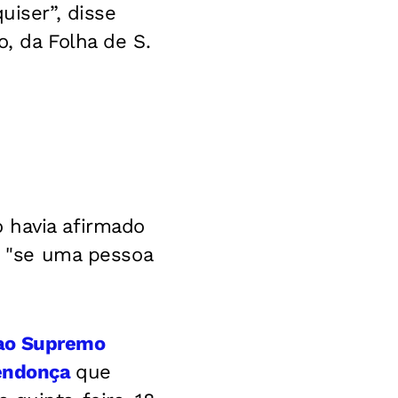
uiser”, disse
o, da Folha de S.
 havia afirmado
ia "se uma pessoa
 ao Supremo
Mendonça
que