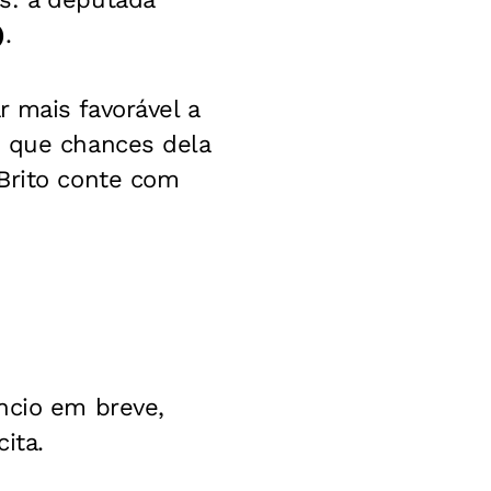
)
.
r mais favorável a
m que chances dela
 Brito conte com
ncio em breve,
ita.