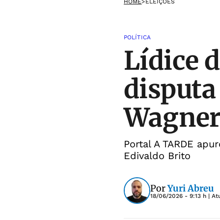
HOME
>
ELEIÇÕES
POLÍTICA
Lídice 
disputa
Wagne
Portal A TARDE apur
Edivaldo Brito
Por
Yuri Abreu
18/06/2026 - 9:13 h
| At