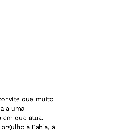
onvite que muito
da a uma
o em que atua.
orgulho à Bahia, à