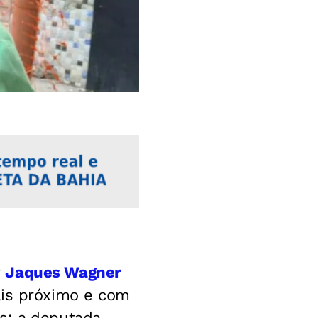
r
Jaques Wagner
ais próximo e com
s: a deputada