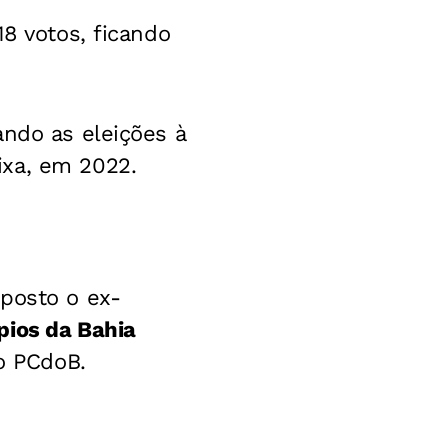
18 votos, ficando
ando as eleições à
ixa, em 2022.
 posto o ex-
pios da Bahia
o PCdoB.