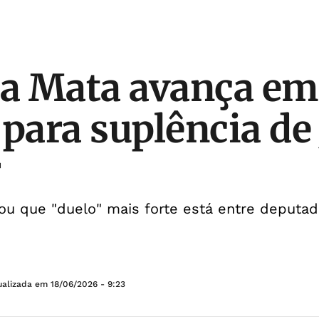
da Mata avança em
 para suplência de
r
ou que "duelo" mais forte está entre deputa
ualizada em
18/06/2026 - 9:23