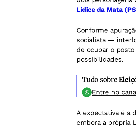
Lídice da Mata (P
Conforme apuraç
socialista — inte
de ocupar o post
possibilidades.
Tudo sobre
Eleiç
Entre no can
A expectativa é a 
embora a própria L