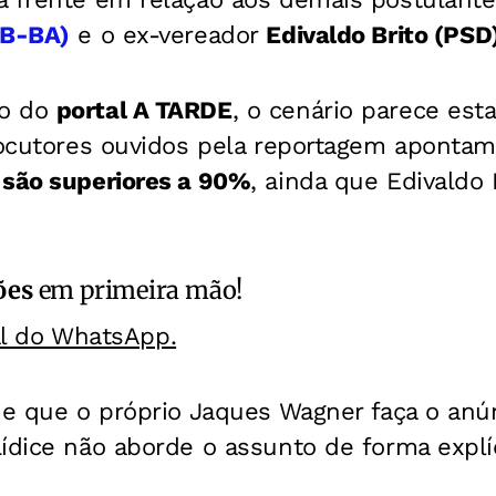
SB-BA)
e o ex-vereador
Edivaldo Brito (PSD
ão do
portal A TARDE
, o cenário parece esta
rlocutores ouvidos pela reportagem aponta
o
são superiores a 90%
, ainda que Edivaldo
ões
em primeira mão!
al do WhatsApp.
de que o próprio Jaques Wagner faça o anú
ídice não aborde o assunto de forma explíc