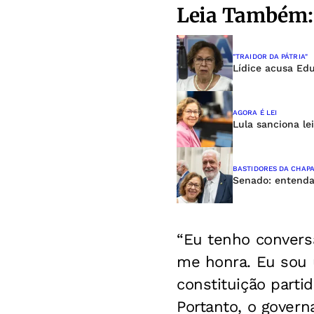
Leia Também:
"TRAIDOR DA PÁTRIA"
Lídice acusa Ed
AGORA É LEI
Lula sanciona le
BASTIDORES DA CHAP
Senado: entenda
“Eu tenho convers
me honra. Eu sou 
constituição parti
Portanto, o gover