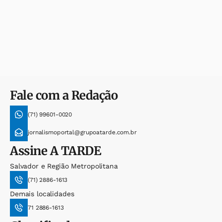
Fale com a Redação
(71) 99601-0020
jornalismoportal@grupoatarde.com.br
Assine
A TARDE
Salvador e Região Metropolitana
(71) 2886-1613
Demais localidades
71 2886-1613