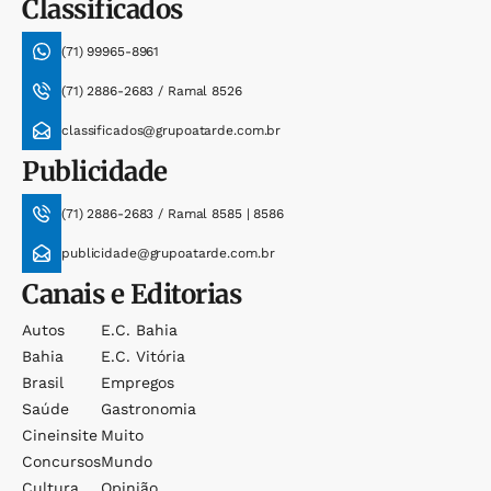
Classificados
(71) 99965-8961
(71) 2886-2683 / Ramal 8526
classificados@grupoatarde.com.br
Publicidade
(71) 2886-2683 / Ramal 8585 | 8586
publicidade@grupoatarde.com.br
Canais e Editorias
Autos
E.c. Bahia
Bahia
E.c. Vitória
Brasil
Empregos
Saúde
Gastronomia
Cineinsite
Muito
Concursos
Mundo
Cultura
Opinião