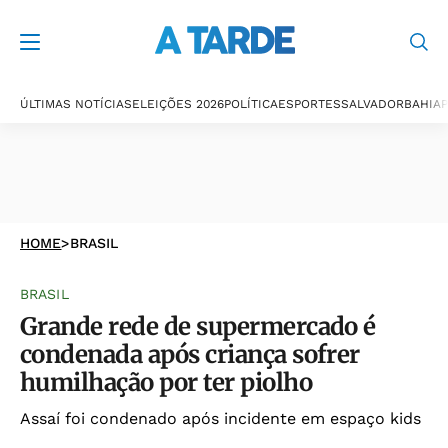
ÚLTIMAS NOTÍCIAS
ELEIÇÕES 2026
POLÍTICA
ESPORTES
SALVADOR
BAHIA
P
HOME
>
BRASIL
BRASIL
Grande rede de supermercado é
condenada após criança sofrer
humilhação por ter piolho
Assaí foi condenado após incidente em espaço kids