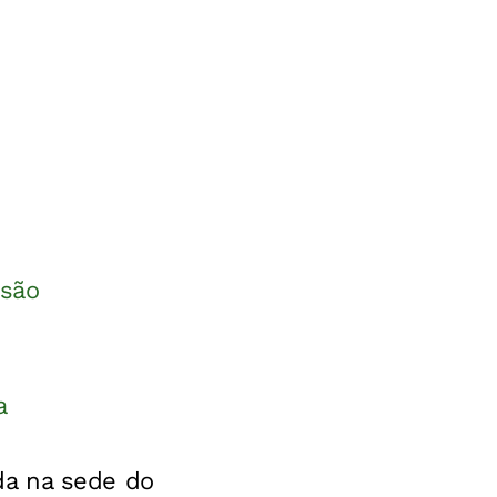
ssão
a
da na sede do