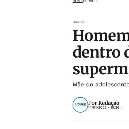
HOME
>
BRASIL
BRASIL
Homem 
dentro 
superm
Mãe do adolescente 
Por
Redação
14/01/2025 - 19:26 h