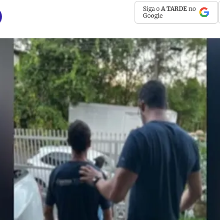
Siga o
A TARDE
no
Google