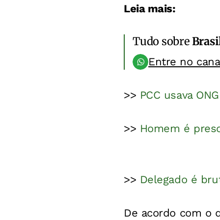
Leia mais:
Tudo sobre
Brasi
Entre no can
>>
PCC usava ONG 
>>
Homem é preso
>>
Delegado é brut
De acordo com o d