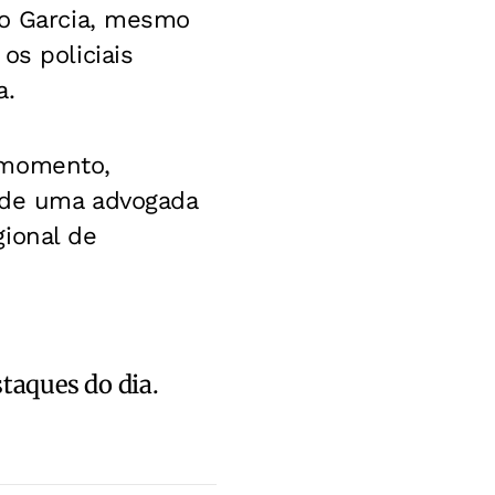
ro Garcia, mesmo
os policiais
a.
 momento,
o de uma advogada
gional de
staques do dia.