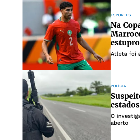
ESPORTES
Na Cop
Marroco
estupro
Atleta foi
POLÍCIA
Suspeit
estados
O investi
aberto