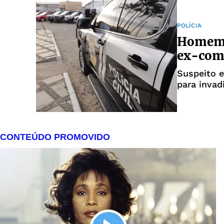
POLÍCIA
Homem i
ex-com
Suspeito e
para invad