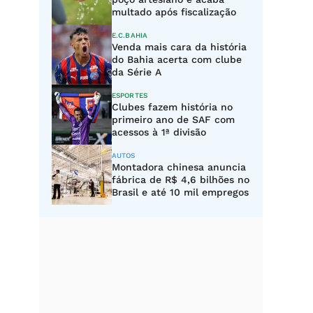
multado após fiscalização
E.C.BAHIA
Venda mais cara da história
do Bahia acerta com clube
da Série A
ESPORTES
Clubes fazem história no
primeiro ano de SAF com
acessos à 1ª divisão
AUTOS
Montadora chinesa anuncia
fábrica de R$ 4,6 bilhões no
Brasil e até 10 mil empregos