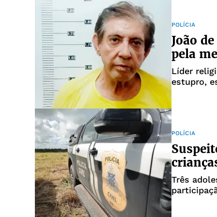
POLÍCIA
João de
pela me
Líder reli
estupro, e
mediante 
POLÍCIA
Suspeit
criança
Três adole
participaç