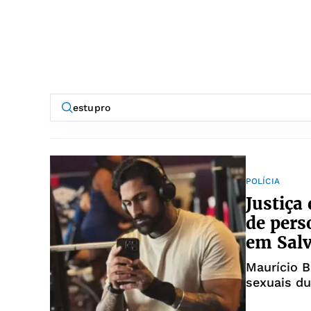
POLÍCIA
Justiça
de pers
em Sal
Maurício B
sexuais du