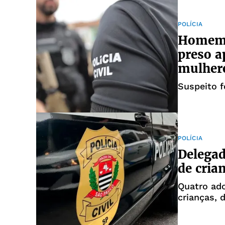
POLÍCIA
Homem i
preso a
mulher
Suspeito f
POLÍCIA
Delegad
de cria
Quatro ad
crianças, 