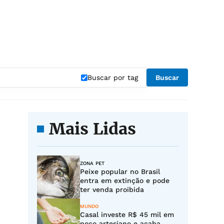
Buscar por tag
Buscar
Mais Lidas
ZONA PET
Peixe popular no Brasil
entra em extinção e pode
ter venda proibida
MUNDO
Casal investe R$ 45 mil em
poço artesiano e acaba