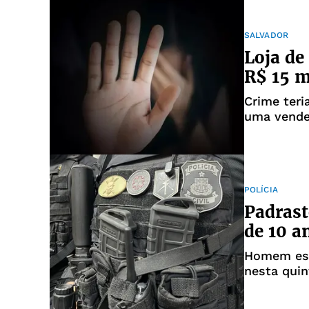
SALVADOR
Loja de
R$ 15 m
Crime teri
uma vende
POLÍCIA
Padrast
de 10 a
Homem esta
nesta quin