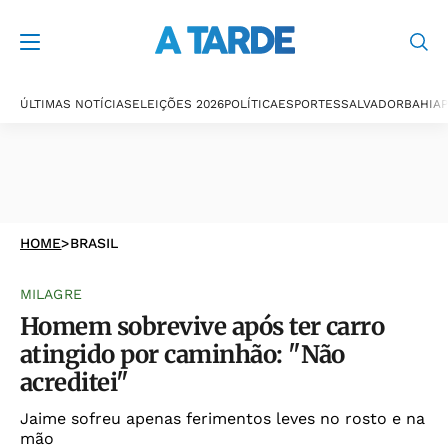
ÚLTIMAS NOTÍCIAS
ELEIÇÕES 2026
POLÍTICA
ESPORTES
SALVADOR
BAHIA
P
HOME
>
BRASIL
MILAGRE
Homem sobrevive após ter carro
atingido por caminhão: "Não
acreditei"
Jaime sofreu apenas ferimentos leves no rosto e na
mão