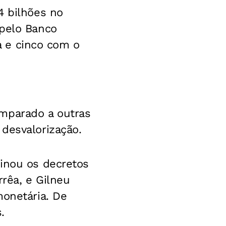
4 bilhões no
 pelo Banco
ta e cinco com o
omparado a outras
desvalorização.
sinou os decretos
rrêa, e Gilneu
monetária. De
.