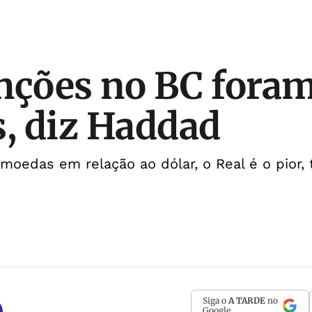
nções no BC fora
s, diz Haddad
oedas em relação ao dólar, o Real é o pior,
Siga o
A TARDE
no
Google