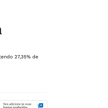
m
 tendo 27,35% de
Nos adicione às suas
fontes preferidas