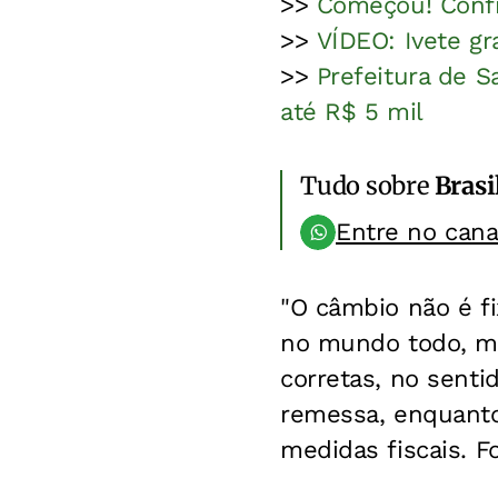
>>
Começou! Confir
>>
VÍDEO: Ivete gr
>>
Prefeitura de S
até R$ 5 mil
Tudo sobre
Brasi
Entre no can
"O câmbio não é fi
no mundo todo, ma
corretas, no sent
remessa, enquanto
medidas fiscais. 