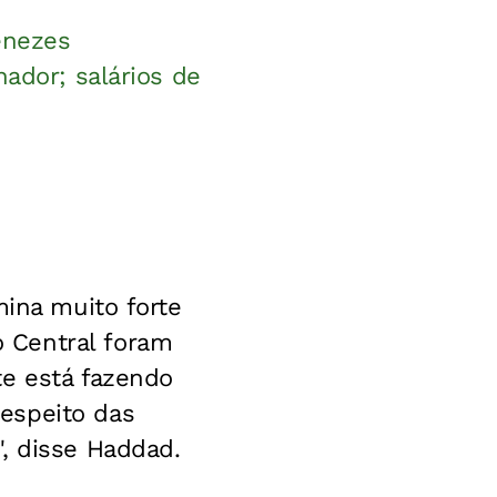
enezes
nador; salários de
mina muito forte
 Central foram
te está fazendo
espeito das
, disse Haddad.