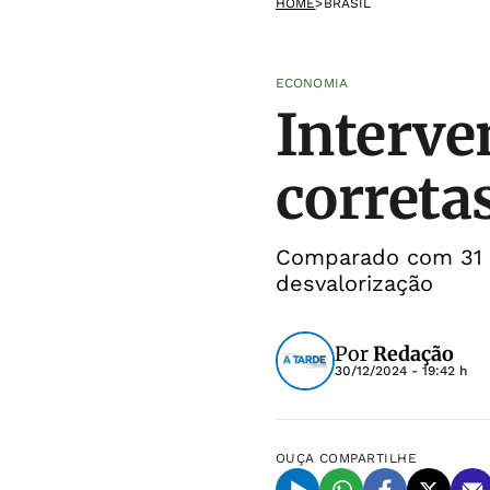
HOME
>
BRASIL
ECONOMIA
Interve
correta
Comparado com 31 m
desvalorização
Por
Redação
30/12/2024 - 19:42 h
OUÇA
COMPARTILHE