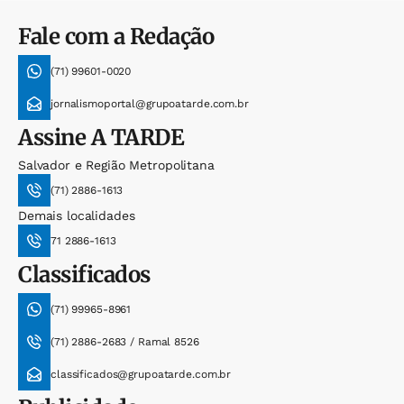
Fale com a Redação
(71) 99601-0020
jornalismoportal@grupoatarde.com.br
Assine
A TARDE
Salvador e Região Metropolitana
(71) 2886-1613
Demais localidades
71 2886-1613
Classificados
(71) 99965-8961
(71) 2886-2683 / Ramal 8526
classificados@grupoatarde.com.br