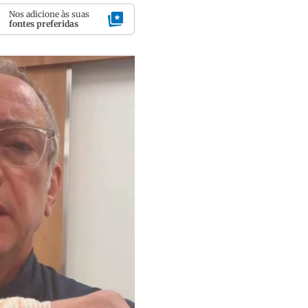
Nos adicione às suas
fontes preferidas