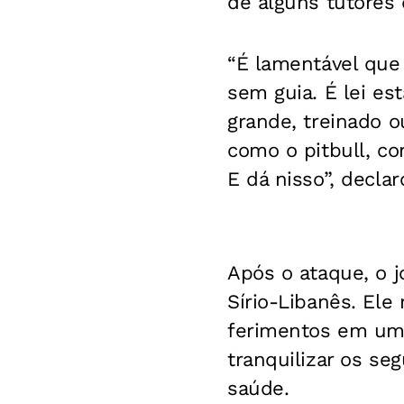
de alguns tutores 
“É lamentável que
sem guia. É lei e
grande, treinado o
como o pitbull, c
E dá nisso”, declar
Após o ataque, o j
Sírio-Libanês. El
ferimentos em uma 
tranquilizar os s
saúde.