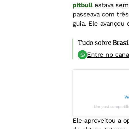
pitbull
estava sem 
passeava com três
guia. Ele avançou 
Tudo sobre
Brasi
Entre no can
Ve
Um post compartilh
Ele aproveitou a o