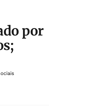
cado por
os;
ociais