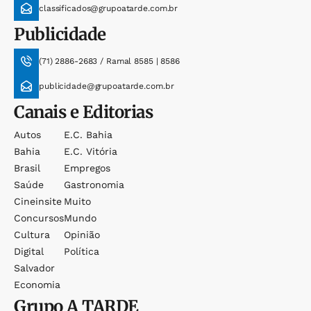
classificados@grupoatarde.com.br
Publicidade
(71) 2886-2683 / Ramal 8585 | 8586
publicidade@grupoatarde.com.br
Canais e Editorias
Autos
E.c. Bahia
Bahia
E.c. Vitória
Brasil
Empregos
Saúde
Gastronomia
Cineinsite
Muito
Concursos
Mundo
Cultura
Opinião
Digital
Política
Salvador
Economia
Grupo
A TARDE