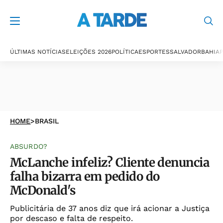
ÚLTIMAS NOTÍCIAS
ELEIÇÕES 2026
POLÍTICA
ESPORTES
SALVADOR
BAHIA
P
HOME
>
BRASIL
ABSURDO?
McLanche infeliz? Cliente denuncia
falha bizarra em pedido do
McDonald's
Publicitária de 37 anos diz que irá acionar a Justiça
por descaso e falta de respeito.