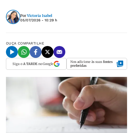
Por
Victoria Isabel
05/07/2026 - 10:29 h
OUÇA
COMPARTILHE
Nos adicione às suas
fontes
Siga o
A TARDE
no Google
preferidas