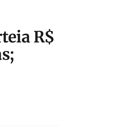
teia R$
s;