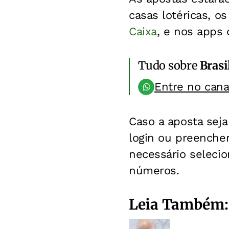
casas lotéricas, os
Caixa
, e nos apps
Tudo sobre
Brasi
Entre no can
Caso a aposta seja 
login ou preenche
necessário seleci
números.
Leia Também: