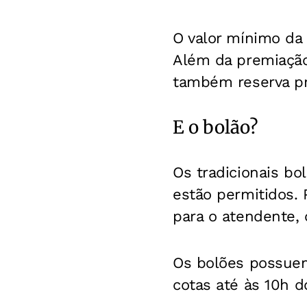
O valor mínimo da 
Além da premiação
também reserva pr
E o bolão?
Os tradicionais b
estão permitidos. P
para o atendente, 
Os bolões possuem
cotas até às 10h d