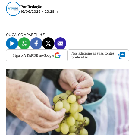
Por
Redação
16/06/2025 - 23:29 h
OUÇA
COMPARTILHE
Nos adicione às suas
fontes
Siga o
A TARDE
no Google
preferidas