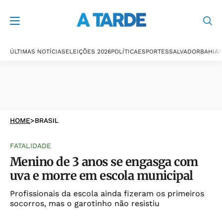
ÚLTIMAS NOTÍCIAS
ELEIÇÕES 2026
POLÍTICA
ESPORTES
SALVADOR
BAHIA
P
HOME
>
BRASIL
FATALIDADE
Menino de 3 anos se engasga com
uva e morre em escola municipal
Profissionais da escola ainda fizeram os primeiros
socorros, mas o garotinho não resistiu