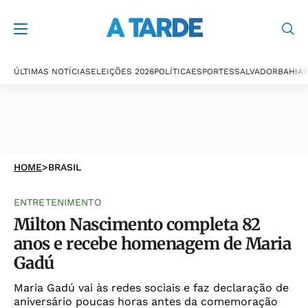
ÚLTIMAS NOTÍCIAS
ELEIÇÕES 2026
POLÍTICA
ESPORTES
SALVADOR
BAHIA
P
HOME
>
BRASIL
ENTRETENIMENTO
Milton Nascimento completa 82
anos e recebe homenagem de Maria
Gadú
Maria Gadú vai às redes sociais e faz declaração de
aniversário poucas horas antes da comemoração