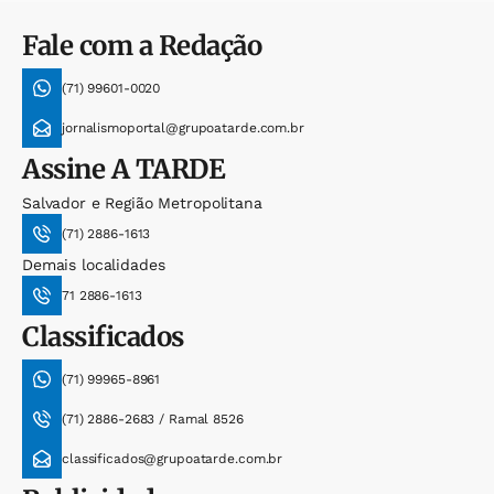
Fale com a Redação
(71) 99601-0020
jornalismoportal@grupoatarde.com.br
Assine
A TARDE
Salvador e Região Metropolitana
(71) 2886-1613
Demais localidades
71 2886-1613
Classificados
(71) 99965-8961
(71) 2886-2683 / Ramal 8526
classificados@grupoatarde.com.br