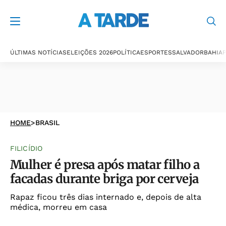
ÚLTIMAS NOTÍCIAS
ELEIÇÕES 2026
POLÍTICA
ESPORTES
SALVADOR
BAHIA
P
HOME
>
BRASIL
FILICÍDIO
Mulher é presa após matar filho a
facadas durante briga por cerveja
Rapaz ficou três dias internado e, depois de alta
médica, morreu em casa