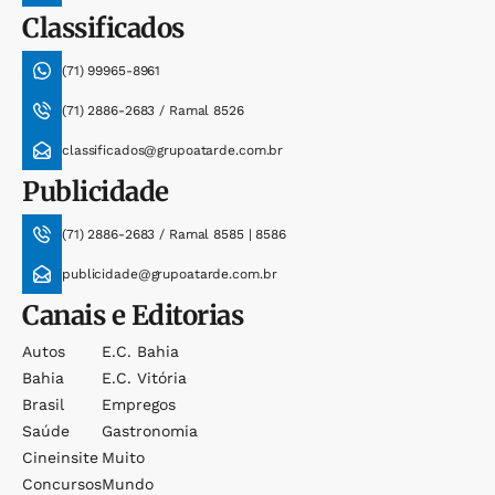
Classificados
(71) 99965-8961
(71) 2886-2683 / Ramal 8526
classificados@grupoatarde.com.br
Publicidade
(71) 2886-2683 / Ramal 8585 | 8586
publicidade@grupoatarde.com.br
Canais e Editorias
Autos
E.c. Bahia
Bahia
E.c. Vitória
Brasil
Empregos
Saúde
Gastronomia
Cineinsite
Muito
Concursos
Mundo