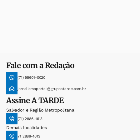
Fale com a Redação
(71) 99601-0020
jornalismoportal@grupoatarde.com.br
Assine
A TARDE
Salvador e Região Metropolitana
(71) 2886-1613
Demais localidades
71 2886-1613