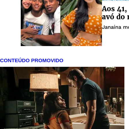
Aos 41,
avó do 
Janaína m