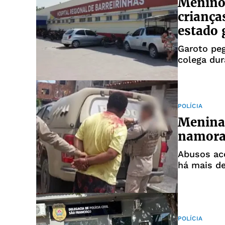
Menino 
criança
estado 
Garoto pe
colega dur
POLÍCIA
Menina 
namorad
Abusos ac
há mais d
POLÍCIA