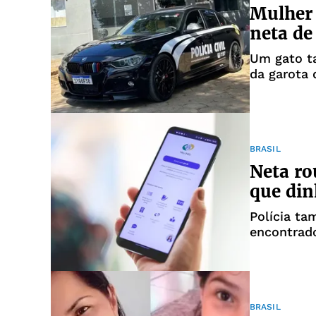
Mulher 
neta de
Um gato 
da garota 
BRASIL
Neta ro
que din
Polícia ta
encontrado
amenizar o
BRASIL