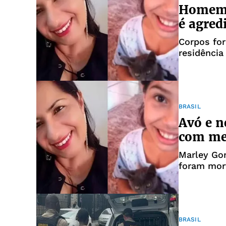
Homem s
é agred
Corpos for
residênci
BRASIL
Avó e n
com me
Marley Go
foram mor
BRASIL