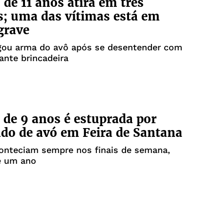
de 11 anos atira em três
s; uma das vítimas está em
grave
gou arma do avô após se desentender com
ante brincadeira
de 9 anos é estuprada por
o de avó em Feira de Santana
onteciam sempre nos finais de semana,
e um ano