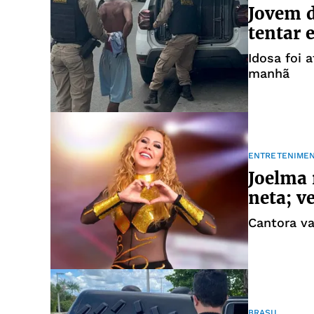
Jovem d
tentar 
Idosa foi 
manhã
ENTRETENIME
Joelma 
neta; v
Cantora va
BRASIL