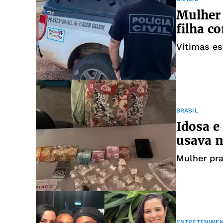
Mulher 
filha c
Vítimas es
BRASIL
Idosa e
usava n
Mulher pra
ENTRETENIME