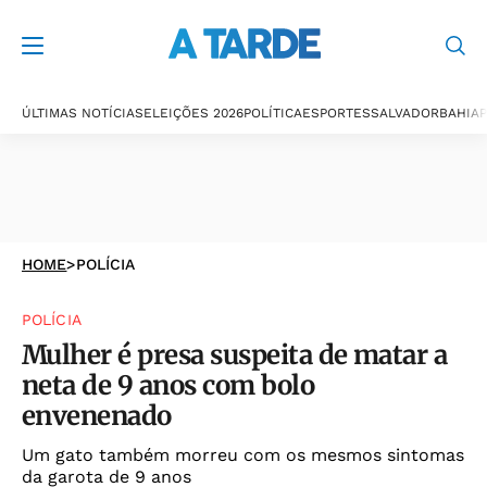
ÚLTIMAS NOTÍCIAS
ELEIÇÕES 2026
POLÍTICA
ESPORTES
SALVADOR
BAHIA
P
HOME
>
POLÍCIA
POLÍCIA
Mulher é presa suspeita de matar a
neta de 9 anos com bolo
envenenado
Um gato também morreu com os mesmos sintomas
da garota de 9 anos