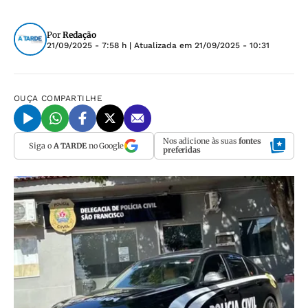
Por
Redação
21/09/2025 - 7:58 h
| Atualizada em
21/09/2025 - 10:31
OUÇA
COMPARTILHE
Nos adicione às suas
fontes
Siga o
A TARDE
no Google
preferidas