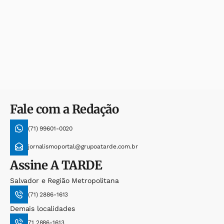
Fale com a Redação
(71) 99601-0020
jornalismoportal@grupoatarde.com.br
Assine
A TARDE
Salvador e Região Metropolitana
(71) 2886-1613
Demais localidades
71 2886-1613