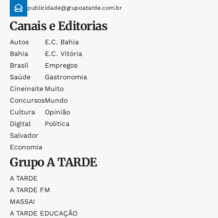
publicidade@grupoatarde.com.br
Canais e Editorias
Autos
E.c. Bahia
Bahia
E.c. Vitória
Brasil
Empregos
Saúde
Gastronomia
Cineinsite
Muito
Concursos
Mundo
Cultura
Opinião
Digital
Política
Salvador
Economia
Grupo
A TARDE
A TARDE
A TARDE FM
MASSA!
A TARDE EDUCAÇÃO