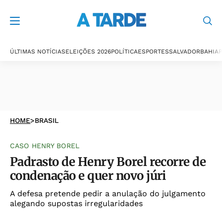
ÚLTIMAS NOTÍCIAS
ELEIÇÕES 2026
POLÍTICA
ESPORTES
SALVADOR
BAHIA
P
HOME
>
BRASIL
CASO HENRY BOREL
Padrasto de Henry Borel recorre de
condenação e quer novo júri
A defesa pretende pedir a anulação do julgamento
alegando supostas irregularidades