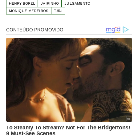
HENRY BOREL
JAIRINHO
JULGAMENTO
MONIQUE MEDEIROS
TJRJ