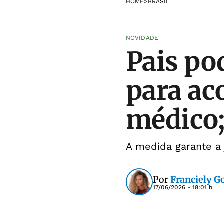
HOME
>
BRASIL
NOVIDADE
Pais po
para ac
médico;
A medida garante a j
Por
Franciely 
17/06/2026 - 18:01 h