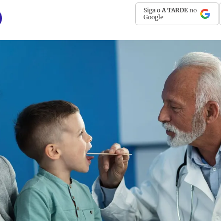
Siga o
A TARDE
no
Google