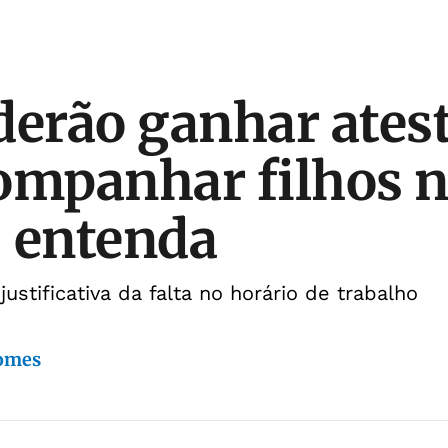
derão ganhar ates
ompanhar filhos 
 entenda
ustificativa da falta no horário de trabalho
Gomes