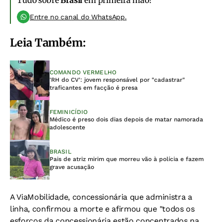
Entre no canal do WhatsApp.
Leia Também:
COMANDO VERMELHO
'RH do CV': jovem responsável por "cadastrar"
traficantes em facção é presa
FEMINICÍDIO
Médico é preso dois dias depois de matar namorada
adolescente
BRASIL
Pais de atriz mirim que morreu vão à polícia e fazem
grave acusação
A ViaMobilidade, concessionária que administra a
linha, confirmou a morte e afirmou que "todos os
esforços da concessionária estão concentrados na