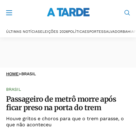
ÚLTIMAS NOTÍCIAS
ELEIÇÕES 2026
POLÍTICA
ESPORTES
SALVADOR
BAHIA
P
HOME
>
BRASIL
BRASIL
Passageiro de metrô morre após
ficar preso na porta do trem
Houve gritos e choros para que o trem parasse, o
que não aconteceu