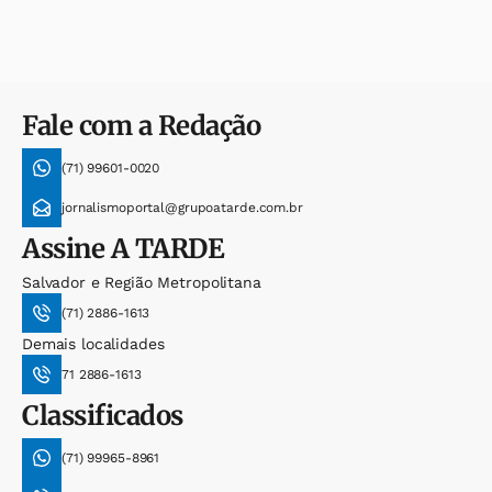
Fale com a Redação
(71) 99601-0020
jornalismoportal@grupoatarde.com.br
Assine
A TARDE
Salvador e Região Metropolitana
(71) 2886-1613
Demais localidades
71 2886-1613
Classificados
(71) 99965-8961