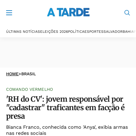
ÚLTIMAS NOTÍCIAS
ELEIÇÕES 2026
POLÍTICA
ESPORTES
SALVADOR
BAHIA
P
HOME
>
BRASIL
COMANDO VERMELHO
'RH do CV': jovem responsável por
"cadastrar" traficantes em facção é
presa
Bianca Franco, conhecida como 'Anya', exibia armas
nas redes sociais