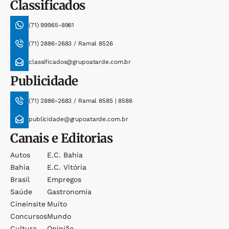
Classificados
(71) 99965-8961
(71) 2886-2683 / Ramal 8526
classificados@grupoatarde.com.br
Publicidade
(71) 2886-2683 / Ramal 8585 | 8586
publicidade@grupoatarde.com.br
Canais e Editorias
Autos
E.c. Bahia
Bahia
E.c. Vitória
Brasil
Empregos
Saúde
Gastronomia
Cineinsite
Muito
Concursos
Mundo
Cultura
Opinião