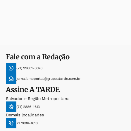
Fale com a Redação
(71) 99601-0020
jornalismoportal@grupoatarde.com.br
Assine
A TARDE
Salvador e Região Metropolitana
(71) 2886-1613
Demais localidades
71 2886-1613