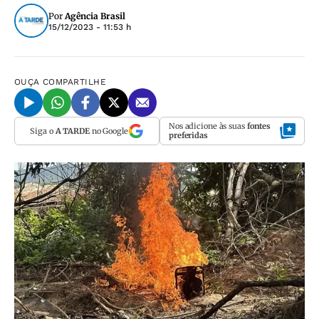
Por
Agência Brasil
15/12/2023 - 11:53 h
OUÇA
COMPARTILHE
Nos adicione às suas
fontes
Siga o
A TARDE
no Google
preferidas