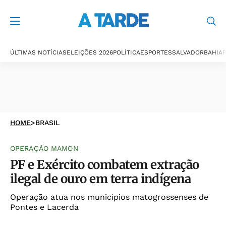
ÚLTIMAS NOTÍCIAS
ELEIÇÕES 2026
POLÍTICA
ESPORTES
SALVADOR
BAHIA
P
HOME
>
BRASIL
OPERAÇÃO MAMON
PF e Exército combatem extração
ilegal de ouro em terra indígena
Operação atua nos municípios matogrossenses de
Pontes e Lacerda