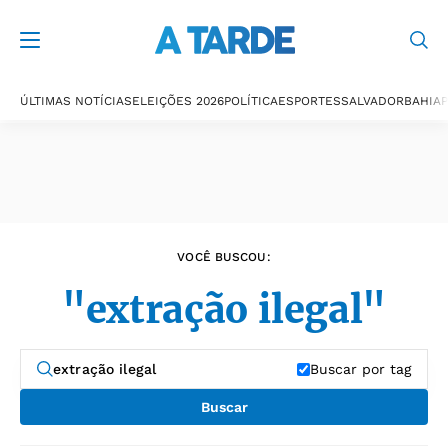
Últimas notícias
ÚLTIMAS NOTÍCIAS
ELEIÇÕES 2026
POLÍTICA
ESPORTES
SALVADOR
BAHIA
P
VOCÊ BUSCOU:
"extração ilegal"
Buscar por tag
Buscar