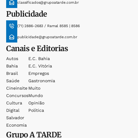
classificados@grupoatarde.com.br
Publicidade
(71) 2886-2683 / Ramal 8585 | 8586
publicidade@grupoatarde.com.br
Canais e Editorias
Autos
E.c. Bahia
Bahia
E.c. Vitória
Brasil
Empregos
Saúde
Gastronomia
Cineinsite
Muito
Concursos
Mundo
Cultura
Opinião
Digital
Política
Salvador
Economia
Grupo
A TARDE