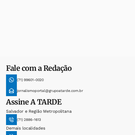
Fale com a Redação
(71) 99601-0020
jornalismoportal@grupoatarde.com.br
Assine
A TARDE
Salvador e Região Metropolitana
(71) 2886-1613
Demais localidades