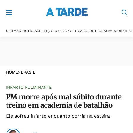
ÚLTIMAS NOTÍCIAS
ELEIÇÕES 2026
POLÍTICA
ESPORTES
SALVADOR
BAHIA
P
HOME
>
BRASIL
INFARTO FULMINANTE
PM morre após mal súbito durante
treino em academia de batalhão
Ele sofreu infarto enquanto corria na esteira