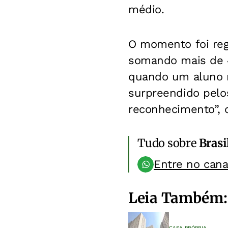
médio.
O momento foi reg
somando mais de 4
quando um aluno m
surpreendido pelo
reconhecimento”, 
Tudo sobre
Brasi
Entre no can
Leia Também:
CASA PRÓPRIA