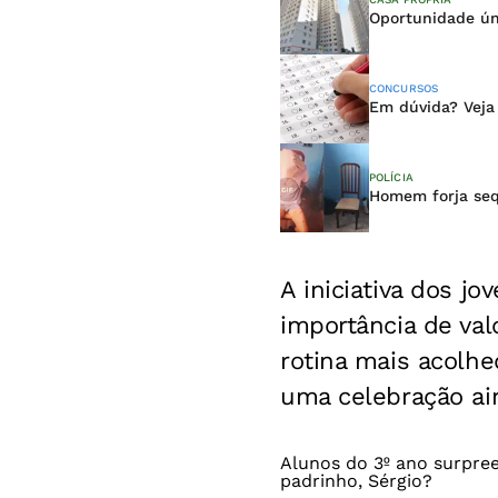
Oportunidade ún
CONCURSOS
Em dúvida? Veja
POLÍCIA
Homem forja seq
A iniciativa dos j
importância de valo
rotina mais acolhe
uma celebração ain
Alunos do 3º ano surpre
padrinho, Sérgio?