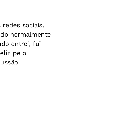
redes sociais,
ando normalmente
o entrei, fui
eliz pelo
cussão.