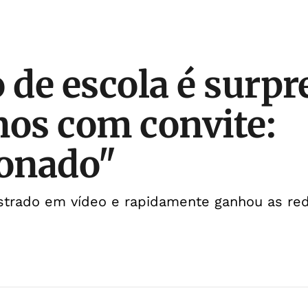
o de escola é surp
nos com convite:
onado"
strado em vídeo e rapidamente ganhou as red