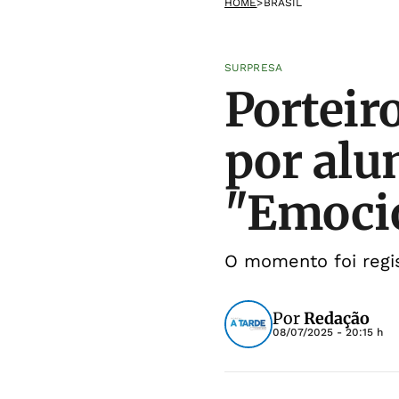
HOME
>
BRASIL
SURPRESA
Porteir
por alu
"Emoci
O momento foi regi
Por
Redação
08/07/2025 - 20:15 h