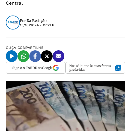
Central
Por
Da Redação
15/10/2024 - 15:21 h
OUÇA
COMPARTILHE
Nos adicione às suas
fontes
Siga o
A TARDE
no Google
preferidas