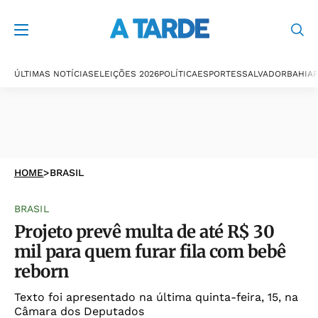
ÚLTIMAS NOTÍCIAS
ELEIÇÕES 2026
POLÍTICA
ESPORTES
SALVADOR
BAHIA
P
HOME
>
BRASIL
BRASIL
Projeto prevê multa de até R$ 30
mil para quem furar fila com bebê
reborn
Texto foi apresentado na última quinta-feira, 15, na
Câmara dos Deputados