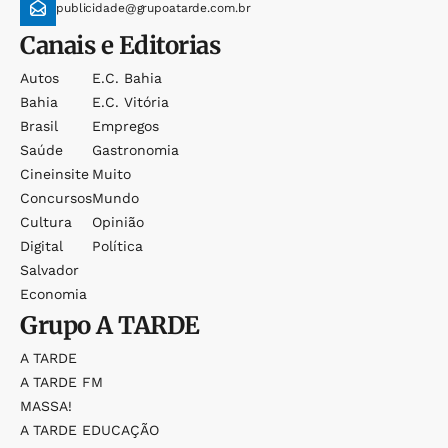
publicidade@grupoatarde.com.br
Canais e Editorias
Autos
E.c. Bahia
Bahia
E.c. Vitória
Brasil
Empregos
Saúde
Gastronomia
Cineinsite
Muito
Concursos
Mundo
Cultura
Opinião
Digital
Política
Salvador
Economia
Grupo
A TARDE
A TARDE
A TARDE FM
MASSA!
A TARDE EDUCAÇÃO