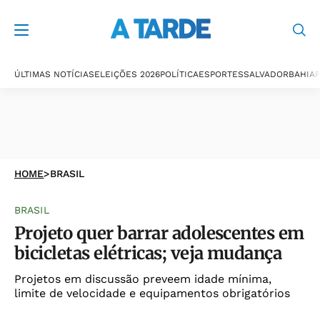
ÚLTIMAS NOTÍCIAS
ELEIÇÕES 2026
POLÍTICA
ESPORTES
SALVADOR
BAHIA
P
HOME
>
BRASIL
BRASIL
Projeto quer barrar adolescentes em
bicicletas elétricas; veja mudança
Projetos em discussão preveem idade mínima,
limite de velocidade e equipamentos obrigatórios