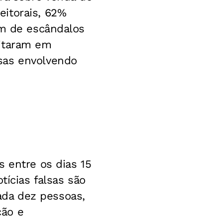
itorais, 62%
am de escândalos
ditaram em
sas envolvendo
s entre os dias 15
tícias falsas são
cada dez pessoas,
ção e