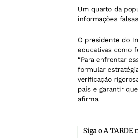
Um quarto da popul
informações falsa
O presidente do I
educativas como f
“Para enfrentar es
formular estratég
verificação rigoro
país e garantir qu
afirma.
Siga o A TARDE 