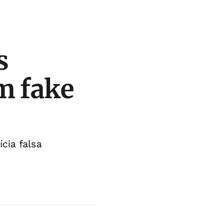
s
m fake
cia falsa