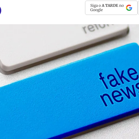
Siga o
A TARDE
no
Google