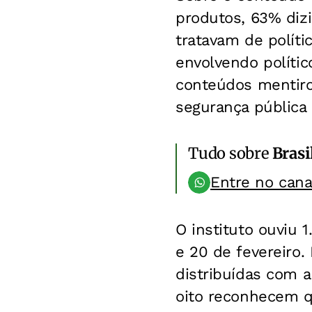
produtos, 63% diz
tratavam de políti
envolvendo políti
conteúdos mentiro
segurança pública 
Tudo sobre
Brasi
Entre no can
O instituto ouviu 
e 20 de fevereiro.
distribuídas com a 
oito reconhecem q