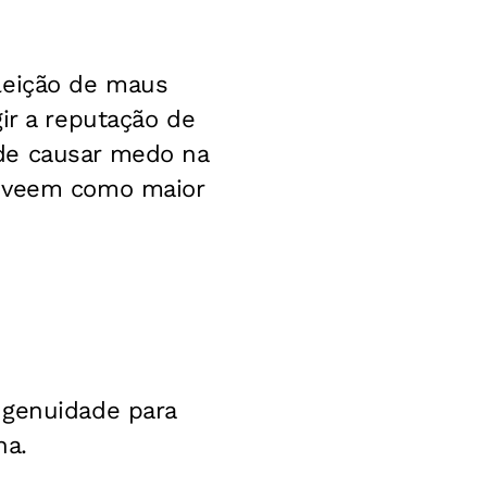
leição de maus
ir a reputação de
de causar medo na
e veem como maior
ngenuidade para
ha.