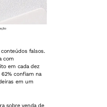
gação
 conteúdos falsos.
da com
oito em cada dez
 62% confiam na
adeiras em um
era sobre venda de