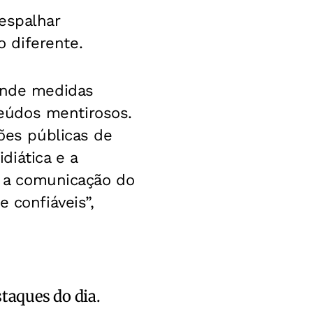
espalhar
 diferente.
fende medidas
eúdos mentirosos.
ções públicas de
diática e a
er a comunicação do
 confiáveis”,
staques do dia.