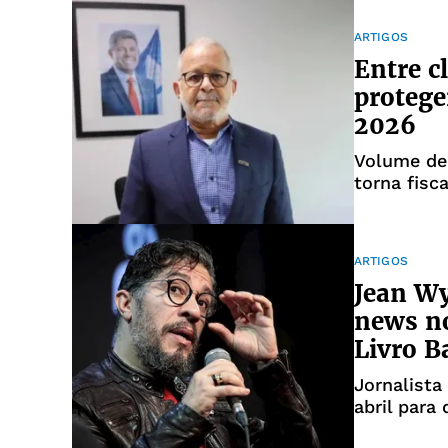
ARTIGOS
Entre c
protege
2026
Volume de
torna fisc
ARTIGOS
Jean Wy
news no
Livro B
Jornalista
abril para