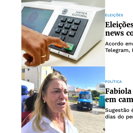
ELEIÇÕES
Eleiçõe
news co
Acordo en
Telegram, 
POLÍTICA
Fabiola
em camp
Sugestão é
dias do pe