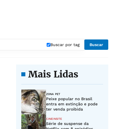
Buscar por tag
Buscar
Mais Lidas
ZONA PET
Peixe popular no Brasil
entra em extinção e pode
ter venda proibida
CINEINSITE
Série de suspense da
Netflix com 8 episódios