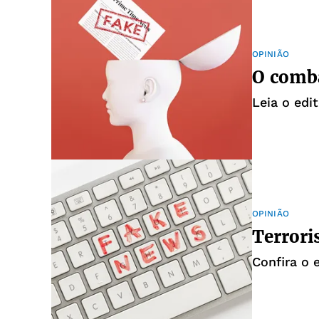
OPINIÃO
O comba
Leia o edit
OPINIÃO
Terrori
Confira o 