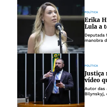
POLÍTICA
Erika H
Lula a 
Deputada f
manobra d
POLÍTICA
Justiça
vídeo q
Autor das a
Bilynskyj,