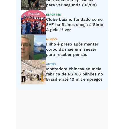
para ver segunda (03/08)
ESPORTES
Clube baiano fundado como
SAF há 5 anos chega à Série
A pela 1ª vez
MUNDO
Filho é preso após manter
corpo da mãe em freezer
para receber pensão
AUTOS
Montadora chinesa anuncia
fábrica de R$ 4,6 bilhões no
Brasil e até 10 mil empregos