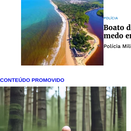
POLÍCIA
Boato d
medo em
Polícia Mi