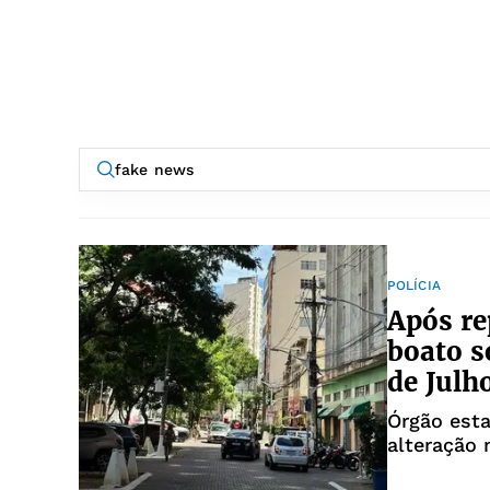
POLÍCIA
Após re
boato 
de Julh
Órgão esta
alteração 