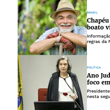
BRASIL
Chapéu 
boato v
Informação
regras da 
POLÍTICA
Ano Jud
foco em
Presidente
nesta segu