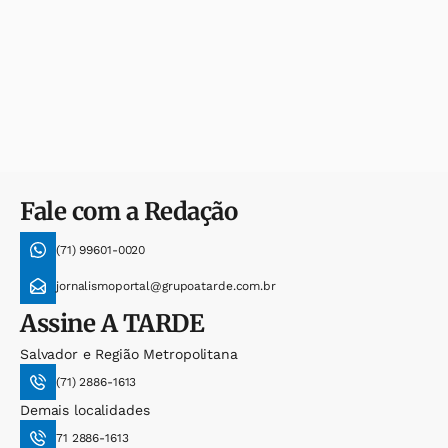
Fale com a Redação
(71) 99601-0020
jornalismoportal@grupoatarde.com.br
Assine
A TARDE
Salvador e Região Metropolitana
(71) 2886-1613
Demais localidades
71 2886-1613