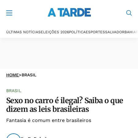
ÚLTIMAS NOTÍCIAS
ELEIÇÕES 2026
POLÍTICA
ESPORTES
SALVADOR
BAHIA
P
HOME
>
BRASIL
BRASIL
Sexo no carro é ilegal? Saiba o que
dizem as leis brasileiras
Fantasia é comum entre brasileiros