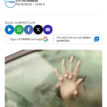
Por
Da Redação
10/10/2024 - 13:55 h
OUÇA
COMPARTILHE
Nos adicione às suas
fontes
Siga o
A TARDE
no Google
preferidas