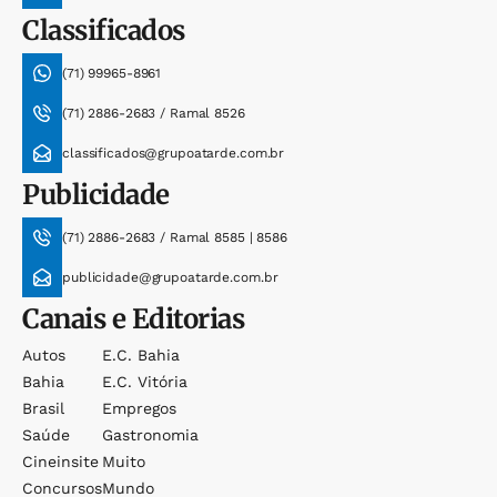
Classificados
(71) 99965-8961
(71) 2886-2683 / Ramal 8526
classificados@grupoatarde.com.br
Publicidade
(71) 2886-2683 / Ramal 8585 | 8586
publicidade@grupoatarde.com.br
Canais e Editorias
Autos
E.c. Bahia
Bahia
E.c. Vitória
Brasil
Empregos
Saúde
Gastronomia
Cineinsite
Muito
Concursos
Mundo