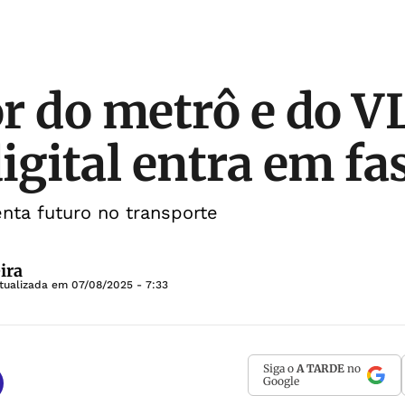
r do metrô e do V
igital entra em fas
nta futuro no transporte
ira
tualizada em
07/08/2025 - 7:33
Siga o
A TARDE
no
Google