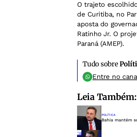
O trajeto escolhid
de Curitiba, no Pa
aposta do governa
Ratinho Jr. O proj
Paraná (AMEP).
Tudo sobre
Polít
Entre no can
Leia Também:
POLÍTICA
Bahia mantém so