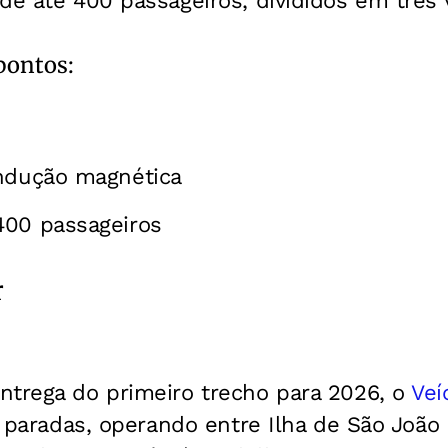
de até 400 passageiros, divididos em três 
 pontos:
indução magnética
400 passageiros
r
ntrega do primeiro trecho para 2026, o
Veí
 paradas, operando entre Ilha de São João 