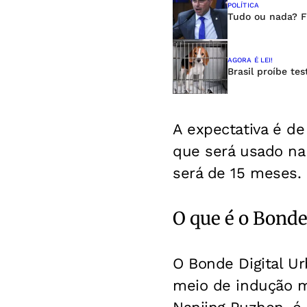
POLÍTICA
Tudo ou nada? F
AGORA É LEI!
Brasil proíbe te
A expectativa é de
que será usado na 
será de 15 meses.
O que é o Bonde
O Bonde Digital Ur
meio de indução m