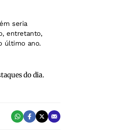
bém seria
, entretanto,
o último ano.
staques do dia.