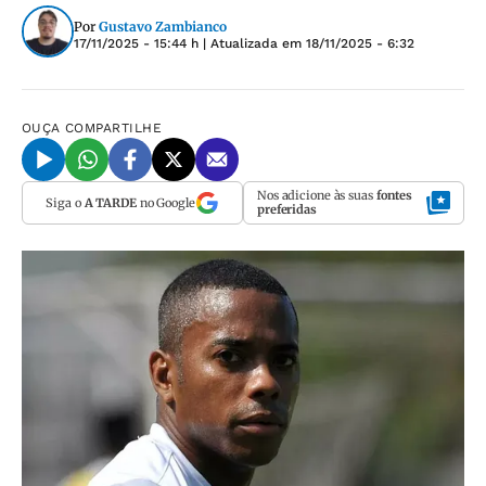
Por
Gustavo Zambianco
17/11/2025 - 15:44 h
| Atualizada em
18/11/2025 - 6:32
OUÇA
COMPARTILHE
Nos adicione às suas
fontes
Siga o
A TARDE
no Google
preferidas