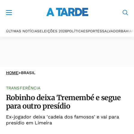
ÚLTIMAS NOTÍCIAS
ELEIÇÕES 2026
POLÍTICA
ESPORTES
SALVADOR
BAHIA
P
HOME
>
BRASIL
TRANSFERÊNCIA
Robinho deixa Tremembé e segue
para outro presídio
Ex-jogador deixa 'cadeia dos famosos' e vai para
presídio em Limeira