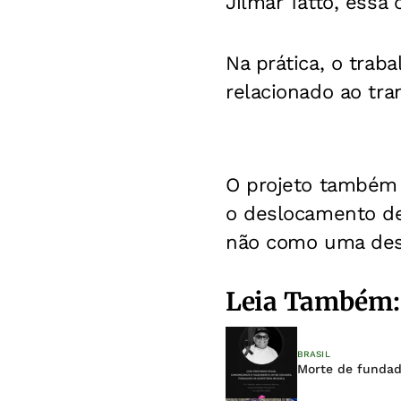
Jilmar Tatto, essa 
Na prática, o traba
relacionado ao tra
O projeto também 
o deslocamento d
não como uma desp
Leia Também:
BRASIL
Morte de fundado