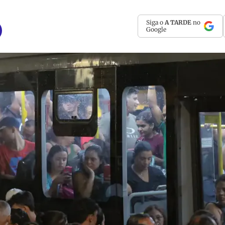
Siga o
A TARDE
no
Google