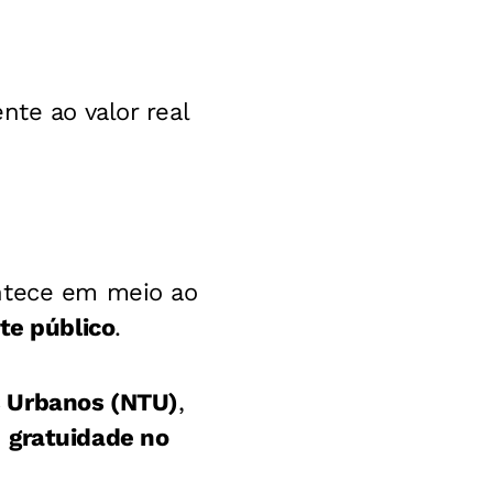
nte ao valor real
ontece em meio ao
te público
.
s Urbanos (NTU)
,
e
gratuidade no