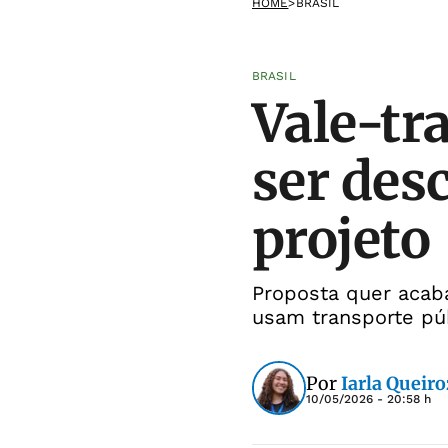
HOME
>
BRASIL
BRASIL
Vale-tr
ser des
projeto
Proposta quer acab
usam transporte pú
Por
Iarla Queiro
10/05/2026 - 20:58 h