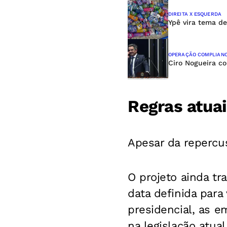
DIREITA X ESQUERDA
Ypê vira tema de
OPERAÇÃO COMPLIANC
Ciro Nogueira c
Regras atua
Apesar da repercu
O projeto ainda t
data definida para
presidencial, as e
na legislação atual