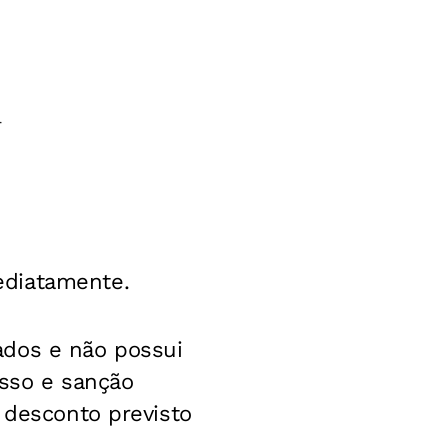
r
ediatamente.
ados e não possui
esso e sanção
 desconto previsto