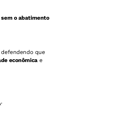
,
sem o abatimento
, defendendo que
dade econômica
e
a"