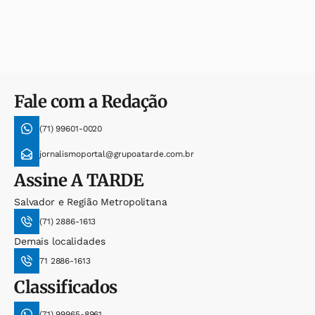
Fale com a Redação
(71) 99601-0020
jornalismoportal@grupoatarde.com.br
Assine
A TARDE
Salvador e Região Metropolitana
(71) 2886-1613
Demais localidades
71 2886-1613
Classificados
(71) 99965-8961