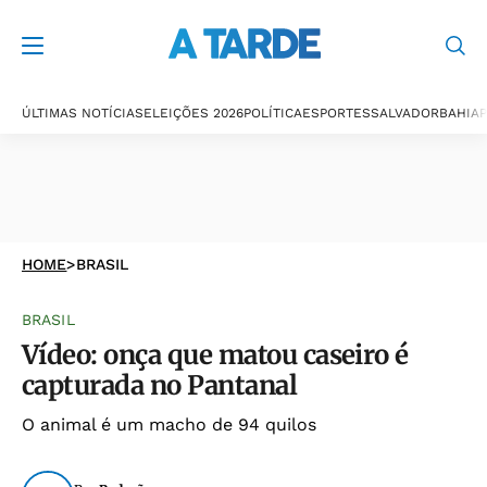
ÚLTIMAS NOTÍCIAS
ELEIÇÕES 2026
POLÍTICA
ESPORTES
SALVADOR
BAHIA
P
HOME
>
BRASIL
BRASIL
Vídeo: onça que matou caseiro é
capturada no Pantanal
O animal é um macho de 94 quilos