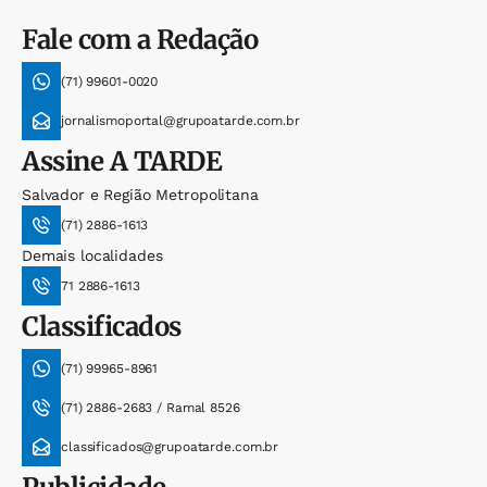
Fale com a Redação
(71) 99601-0020
jornalismoportal@grupoatarde.com.br
Assine
A TARDE
Salvador e Região Metropolitana
(71) 2886-1613
Demais localidades
71 2886-1613
Classificados
(71) 99965-8961
(71) 2886-2683 / Ramal 8526
classificados@grupoatarde.com.br