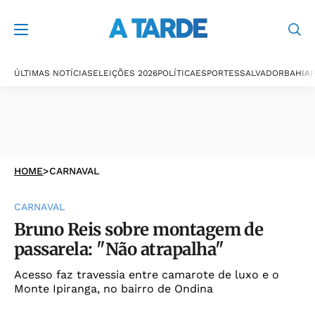
ÚLTIMAS NOTÍCIAS
ELEIÇÕES 2026
POLÍTICA
ESPORTES
SALVADOR
BAHIA
P
HOME
>
CARNAVAL
CARNAVAL
Bruno Reis sobre montagem de
passarela: "Não atrapalha"
Acesso faz travessia entre camarote de luxo e o
Monte Ipiranga, no bairro de Ondina