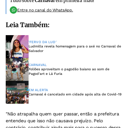
Tudo sobre
Carnaval
em primeira mão!
Entre no canal do WhatsApp.
Leia Também:
'FERVO DA LUD'
Ludmilla revela homenagem para o axé no Carnaval de
Salvador
CARNAVAL
Foliões aproveitam o pagodão baiano ao som de
Pagod'art e Lá Furia
EM ALERTA
Carnaval é cancelado em cidade após alta de Covid-19
"Não atrapalha quem quer passar, então a prefeitura
entendeu que isso não causava prejuízo. Pelo
contrário, contribuir ainda mais para o sucesso dessa