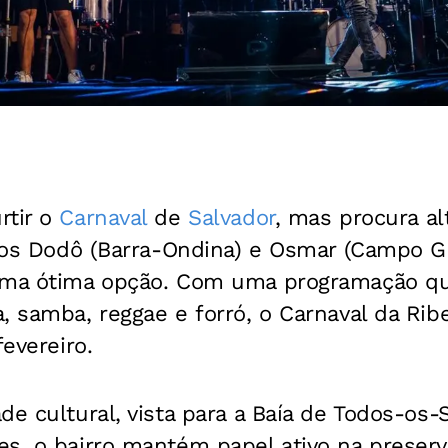
rtir o
Carnaval
de
Salvador
, mas procura al
itos Dodô (Barra-Ondina) e Osmar (Campo Gr
ma ótima opção. Com uma programação que
, samba, reggae e forró, o Carnaval da Rib
fevereiro.
de cultural, vista para a Baía de Todos-os-
s, o bairro mantém papel ativo na preserv