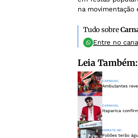
na movimentação e
Tudo sobre
Carn
Entre no can
Leia Também:
CARNAVAL
Ambulantes reve
CARNAVAL
Itaparica confir
HIDRATE-SE!
Foliões terão ág