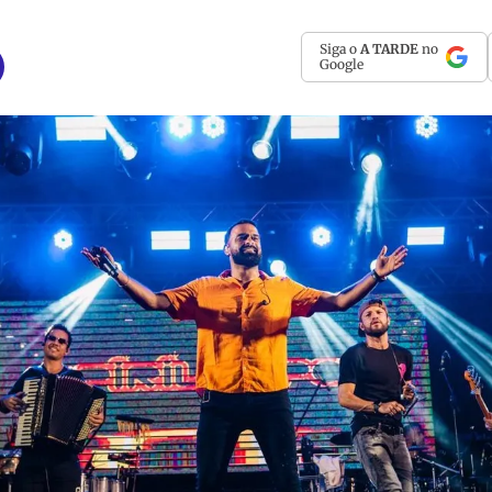
Siga o
A TARDE
no
Google