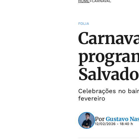
HOME
>
CARNAVAL
FOLIA
Carnava
program
Salvado
Celebrações no bair
fevereiro
Por
Gustavo Na
12/02/2026 - 18:40 h