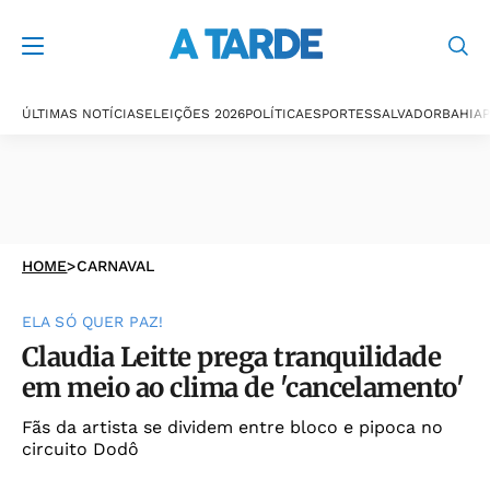
ÚLTIMAS NOTÍCIAS
ELEIÇÕES 2026
POLÍTICA
ESPORTES
SALVADOR
BAHIA
P
HOME
>
CARNAVAL
ELA SÓ QUER PAZ!
Claudia Leitte prega tranquilidade
em meio ao clima de 'cancelamento'
Fãs da artista se dividem entre bloco e pipoca no
circuito Dodô