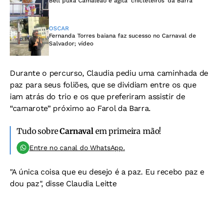
Bell puxa Camaleão e agita ‘chicleteiros’ da Barra
OSCAR
Fernanda Torres baiana faz sucesso no Carnaval de
Salvador; vídeo
Durante o percurso, Claudia pediu uma caminhada de
paz para seus foliões, que se dividiam entre os que
iam atrás do trio e os que preferiram assistir de
“camarote” próximo ao Farol da Barra.
Tudo sobre
Carnaval
em primeira mão!
Entre no canal do WhatsApp.
"A única coisa que eu desejo é a paz. Eu recebo paz e
dou paz", disse Claudia Leitte