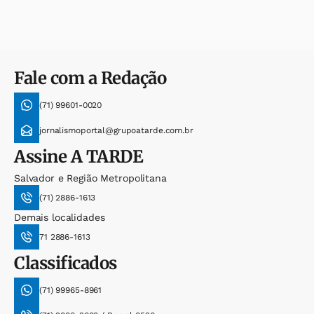
Fale com a Redação
(71) 99601-0020
jornalismoportal@grupoatarde.com.br
Assine
A TARDE
Salvador e Região Metropolitana
(71) 2886-1613
Demais localidades
71 2886-1613
Classificados
(71) 99965-8961