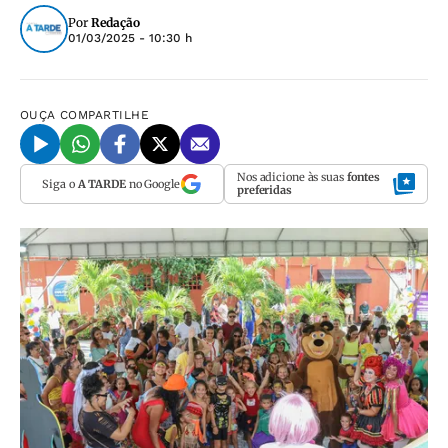
Por
Redação
01/03/2025 - 10:30 h
OUÇA
COMPARTILHE
Nos adicione às suas
fontes
Siga o
A TARDE
no Google
preferidas