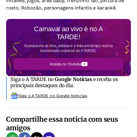
infláveis, jogos, área baby, Trenzinho Iaô, pintura de
rosto, Robozão, personagens infantis e karaokê.
Carnaval ao vivo é no
A
TARDE!
Acompanhe os trios, artistas e a folia em tempo real na
transmissão especial do A TARDE.
Assista no Youtube
Siga o A TARDE no
Google Notícias
e receba os
principais destaques do dia.
Siga o A TARDE no Google Noticias
Compartilhe essa notícia com seus
amigos