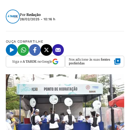
Por
Redação
28/02/2025 - 10:16 h
OUÇA
COMPARTILHE
Nos adicione às suas
fontes
Siga o
A TARDE
no Google
preferidas