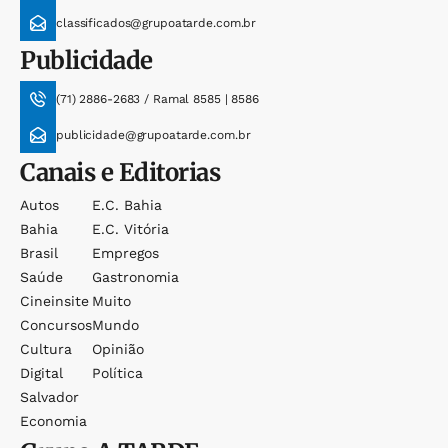
classificados@grupoatarde.com.br
Publicidade
(71) 2886-2683 / Ramal 8585 | 8586
publicidade@grupoatarde.com.br
Canais e Editorias
Autos
E.c. Bahia
Bahia
E.c. Vitória
Brasil
Empregos
Saúde
Gastronomia
Cineinsite
Muito
Concursos
Mundo
Cultura
Opinião
Digital
Política
Salvador
Economia