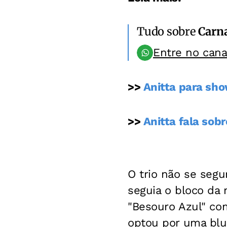
Tudo sobre
Carn
Entre no can
>>
Anitta para sh
>>
Anitta fala sob
O trio não se segu
seguia o bloco da 
"Besouro Azul" com
optou por uma blus