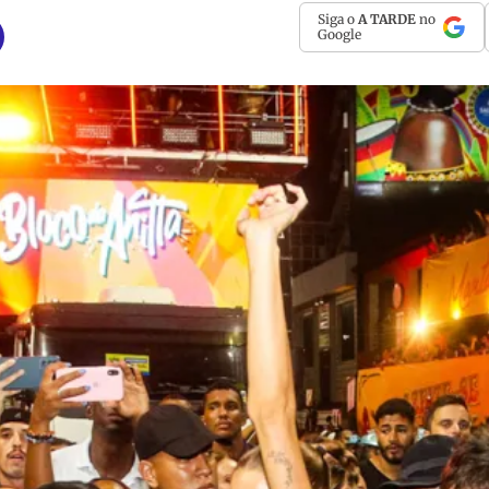
Siga o
A TARDE
no
Google