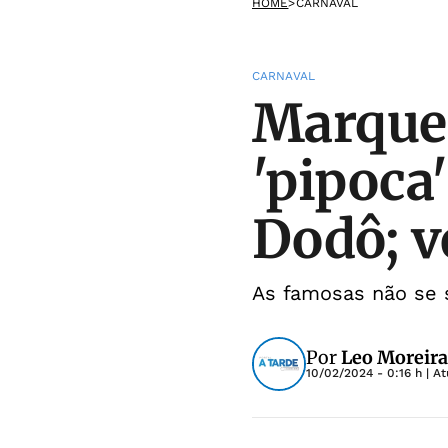
HOME
>
CARNAVAL
CARNAVAL
Marquez
'pipoca'
Dodô; v
As famosas não se 
Por
Leo Moreira
10/02/2024 - 0:16 h
| A