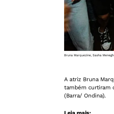
Bruna Marquezine, Sasha Meneghel
A atriz Bruna Marq
também curtiram o 
(Barra/ Ondina).
Leia mais: