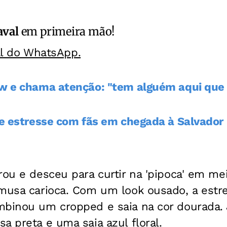
aval
em primeira mão!
al do WhatsApp.
ow e chama atenção: "tem alguém aqui que 
re estresse com fãs em chegada à Salvador
rou e desceu para curtir na 'pipoca' em me
musa carioca. Com um look ousado, a estre
binou um cropped e saia na cor dourada. J
a preta e uma saia azul floral.