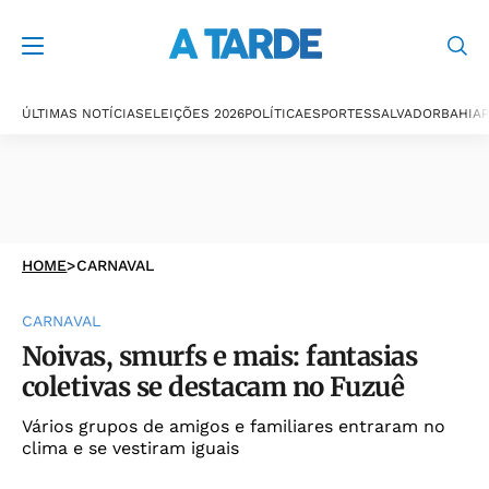
ÚLTIMAS NOTÍCIAS
ELEIÇÕES 2026
POLÍTICA
ESPORTES
SALVADOR
BAHIA
P
HOME
>
CARNAVAL
CARNAVAL
Noivas, smurfs e mais: fantasias
coletivas se destacam no Fuzuê
Vários grupos de amigos e familiares entraram no
clima e se vestiram iguais