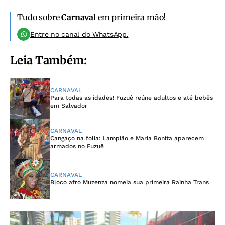
Tudo sobre
Carnaval
em primeira mão!
Entre no canal do WhatsApp.
Leia Também:
CARNAVAL
Para todas as idades! Fuzuê reúne adultos e até bebês
em Salvador
CARNAVAL
Cangaço na folia: Lampião e Maria Bonita aparecem
armados no Fuzuê
CARNAVAL
Bloco afro Muzenza nomeia sua primeira Rainha Trans