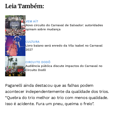
Leia Também:
VEM AÍ?
Novo circuito do Carnaval de Salvador: autoridades
opinam sobre mudança
CULTURA
Livro baiano será enredo da Vila Isabel no Carnaval
2027
CIRCUITO DODÔ
Audiência pública discute impactos do Carnaval no
Circuito Dodô
Paganelli ainda destacou que as falhas podem
acontecer independentemente da qualidade dos trios.
“Quebra do trio melhor ao trio com menos qualidade.
Isso é acidente. Fura um pneu, queima o freio”.