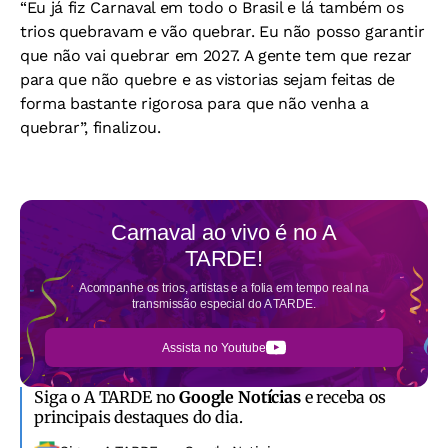
“Eu já fiz Carnaval em todo o Brasil e lá também os
trios quebravam e vão quebrar. Eu não posso garantir
que não vai quebrar em 2027. A gente tem que rezar
para que não quebre e as vistorias sejam feitas de
forma bastante rigorosa para que não venha a
quebrar”, finalizou.
Carnaval ao vivo é no
A
TARDE!
Acompanhe os trios, artistas e a folia em tempo real na
transmissão especial do A TARDE.
Assista no Youtube
Siga o A TARDE no
Google Notícias
e receba os
principais destaques do dia.