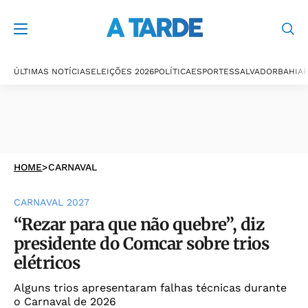
ÚLTIMAS NOTÍCIAS
ELEIÇÕES 2026
POLÍTICA
ESPORTES
SALVADOR
BAHIA
P
HOME
>
CARNAVAL
CARNAVAL 2027
“Rezar para que não quebre”, diz
presidente do Comcar sobre trios
elétricos
Alguns trios apresentaram falhas técnicas durante
o Carnaval de 2026